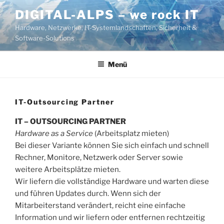
Zum
DIGITAL-ALPS – we rock IT
Inhalt
Hardware, Netzwerke, IT-Systemlandschaften, Sicherheit &
springen
Software-Solutions
Menü
IT-Outsourcing Partner
IT – OUTSOURCING PARTNER
Hardware as a Service
(Arbeitsplatz mieten)
Bei dieser Variante können Sie sich einfach und schnell
Rechner, Monitore, Netzwerk oder Server sowie
weitere Arbeitsplätze mieten.
Wir liefern die vollständige Hardware und warten diese
und führen Updates durch. Wenn sich der
Mitarbeiterstand verändert, reicht eine einfache
Information und wir liefern oder entfernen rechtzeitig